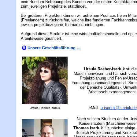
eine Rundum-Betreuung des Kunden von der ersten Kontaktaufn
zum jeweiligen Projektziel stattfindet.
Bei größeren Projekten können wir auf einen Pool aus freien Mitar
(Freelancern) zurückgreifen, welche ihre fundierten Fachkenntniss
jeweils projektbezogene Teamarbeit einbringen.
Aufgrund dieser Struktur ist eine wirtschaftlich sinnvolle und opti
Arbeitsweise garantiert.
Unsere Geschäftsführung ...
Ursula Reeber-Isariuk
studie
Maschinenwesen und hat sich vorra
Projektplanung und Fehler-Ursa
Forschung auseinandergesetzt. Sie is
der Bereiche Qualitäts-, Umwelt
Arbeitsschutzmanagement.
eMail:
u.isariuk@isariuk.de
Ursula Reeber-Isariuk
Nach seinem Studium an der Univ
Kaiserslautern (Maschinenwesen
Thomas Isariuk †
zunächst einige 
Bereich Projektierung und Konzept