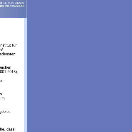
on
+49 9903 940000
ail
info@isariuk.de
nstitut für
h/
iedensten
reichen
001:2015),
e-
s-
 im
gebiet
che, dass