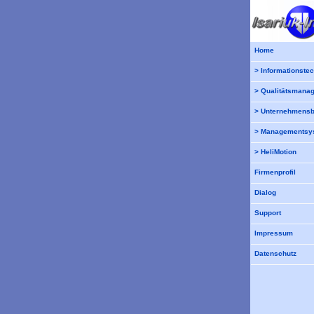
Home
> Informationste
> Qualitätsmana
> Unternehmensb
> Managementsy
> HeliMotion
Firmenprofil
Dialog
Support
Impressum
Datenschutz