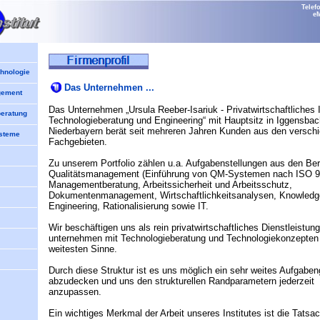
Telef
eM
chnologie
Das Unternehmen ...
gement
Das Unternehmen „
Ursula Reeber-Isariuk - Privatwirtschaftliches I
eratung
Technologieberatung und Engineering
“ mit Hauptsitz in Iggensbac
Niederbayern berät seit mehreren Jahren Kunden aus den versch
steme
Fachgebieten.
Zu unserem Portfolio zählen u.a. Aufgabenstellungen aus den Be
Qualitätsmanagement (Einführung von QM-Systemen nach ISO 9
Managementberatung, Arbeitssicherheit und Arbeitsschutz,
Dokumentenmanagement, Wirtschaftlichkeitsanalysen, Knowledg
Engineering, Rationalisierung sowie IT.
Wir beschäftigen uns als rein privatwirtschaftliches Dienstleistung
unternehmen mit Technologieberatung und Technologiekonzepten
weitesten Sinne.
Durch diese Struktur ist es uns möglich ein sehr weites Aufgaben
abzudecken und uns den strukturellen Randparametern jederzeit
anzupassen.
Ein wichtiges Merkmal der Arbeit unseres Institutes ist die Tatsa