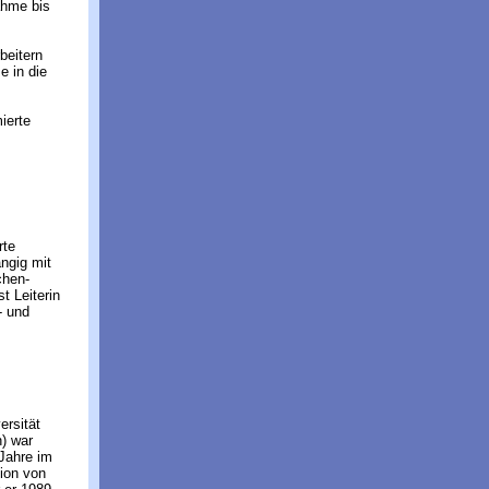
ahme bis
beitern
e in die
mierte
rte
ngig mit
chen-
t Leiterin
- und
ersität
) war
Jahre im
ion von