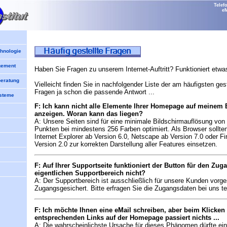
Telef
eM
chnologie
gement
Haben Sie Fragen zu unserem Internet-Auftritt? Funktioniert etwa
eratung
Vielleicht finden Sie in nachfolgender Liste der am häufigsten gest
Fragen ja schon die passende Antwort ...
steme
F: Ich kann nicht alle Elemente Ihrer Homepage auf meinem 
anzeigen. Woran kann das liegen?
A: Unsere Seiten sind für eine minimale Bildschirmauflösung von
Punkten bei mindestens 256 Farben optimiert. Als Browser sollte
Internet Explorer ab Version 6.0, Netscape ab Version 7.0 oder Fi
Version 2.0 zur korrekten Darstellung aller Features einsetzen.
F: Auf Ihrer Supportseite funktioniert der Button für den Zu
eigentlichen Supportbereich nicht?
A: Der Supportbereich ist ausschließlich für unsere Kunden vorg
Zugangsgesichert. Bitte erfragen Sie die Zugangsdaten bei uns te
F: Ich möchte Ihnen eine eMail schreiben, aber beim Klicken 
entsprechenden Links auf der Homepage passiert nichts ...
A: Die wahrscheinlichste Ursache für dieses Phänomen dürfte ein