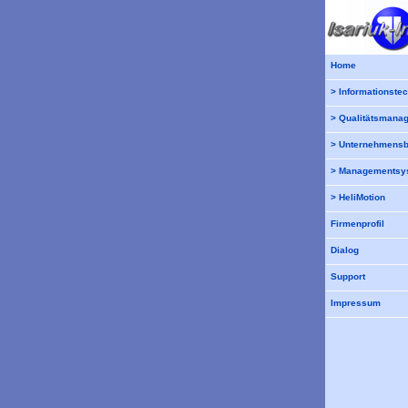
Home
> Informationste
> Qualitätsmana
> Unternehmensb
> Managementsy
> HeliMotion
Firmenprofil
Dialog
Support
Impressum