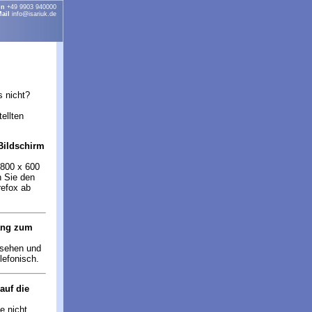
on
+49 9903 940000
ail
info@isariuk.de
s nicht?
ellten
Bildschirm
 800 x 600
n Sie den
refox ab
gang zum
esehen und
lefonisch.
auf die
e nicht