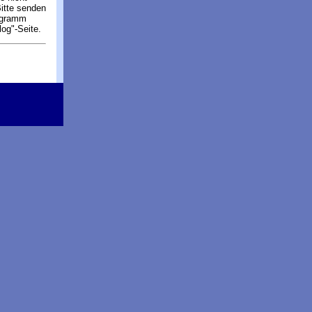
Bitte senden
rogramm
og"-Seite.