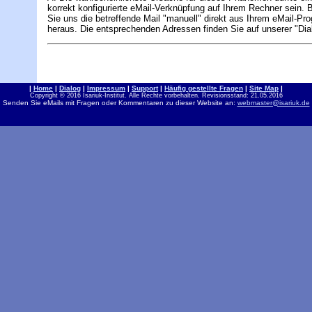
korrekt konfigurierte eMail-Verknüpfung auf Ihrem Rechner sein. 
Sie uns die betreffende Mail "manuell" direkt aus Ihrem eMail-P
heraus. Die entsprechenden Adressen finden Sie auf unserer "Dial
|
Home
|
Dialog
|
Impressum
|
Support
|
Häufig gestellte Fragen
|
Site
Map
|
Copyright © 2016 Isariuk-Institut. Alle Rechte vorbehalten. Revisionsstand: 21.05.2016
Senden Sie eMails mit Fragen oder Kommentaren zu dieser Website an:
webmaster@isariuk.de